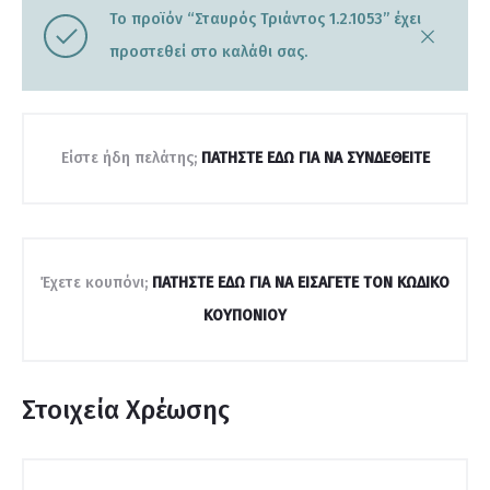
Το προϊόν “Σταυρός Τριάντος 1.2.1053” έχει
C
προστεθεί στο καλάθι σας.
l
o
s
e
Είστε ήδη πελάτης;
ΠΑΤΉΣΤΕ ΕΔΏ ΓΙΑ ΝΑ ΣΥΝΔΕΘΕΊΤΕ
Έχετε κουπόνι;
ΠΑΤΉΣΤΕ ΕΔΏ ΓΙΑ ΝΑ ΕΙΣΆΓΕΤΕ ΤΟΝ ΚΩΔΙΚΌ
ΚΟΥΠΟΝΙΟΎ
Στοιχεία Χρέωσης