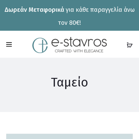
Δωρεάν Μεταφορικά
για κάθε παραγγελία άνω
η
τον 80€!
C
a
r
t
Ταμείο