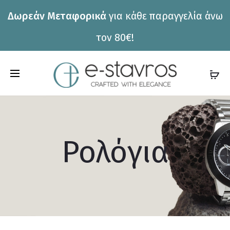
Δωρεάν Μεταφορικά
για κάθε παραγγελία άνω
η
τον 80€!
C
a
r
t
Ρολόγια