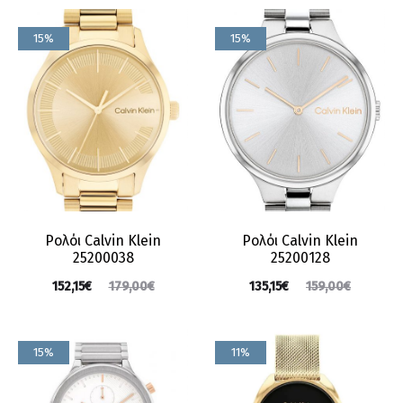
15%
15%
Ρολόι Calvin Klein
Ρολόι Calvin Klein
25200038
25200128
152,15
€
179,00
€
135,15
€
159,00
€
15%
11%