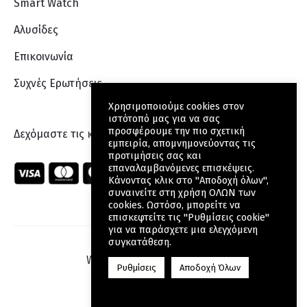
Smart Watch
Αλυσίδες
Επικοινωνία
Συχνές Ερωτήσεις
Χρησιμοποιούμε cookies στον
ιστότοπό μας για να σας
προσφέρουμε την πιο σχετική
Δεχόμαστε τις κάρτες:
εμπειρία, απομνημονεύοντας τις
προτιμήσεις σας και
επαναλαμβανόμενες επισκέψεις.
Κάνοντας κλικ στο "Αποδοχή όλων",
συναινείτε στη χρήση ΟΛΩΝ των
cookies. Ωστόσο, μπορείτε να
επισκεφτείτε τις "Ρυθμίσεις cookie"
για να παράσχετε μια ελεγχόμενη
συγκατάθεση.
Web Design
by Wdesign.gr
Ρυθμίσεις
Αποδοχή Όλων
F