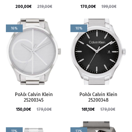
200,00
€
219,00
€
170,00
€
199,00
€
16%
10%
Ρολόι Calvin Klein
Ρολόι Calvin Klein
25200345
25200348
150,00
€
179,00
€
161,10
€
179,00
€
11%
13%