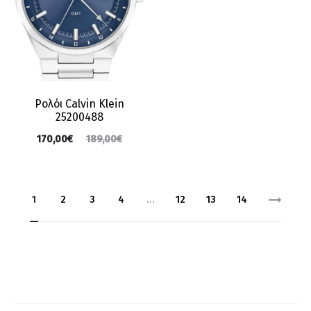
Ρολόι Calvin Klein
25200488
170,00
€
189,00
€
1
2
3
4
…
12
13
14
Right Ar