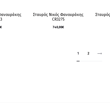
 Φανουράκης
Σταυρός Νικός Φανουράκης
Σταυρός
73
CR3275
€
740,00
€
1
2
Right A