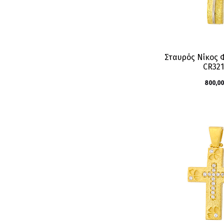
Σταυρός Νίκος
CR32
800,00