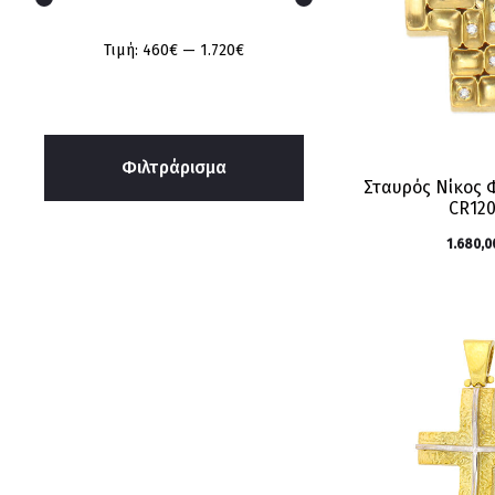
Ελάχιστη
Μέγιστη
Τιμή:
460€
—
1.720€
τιμή
τιμή
Φιλτράρισμα
Σταυρός Νίκος
CR12
1.680,0