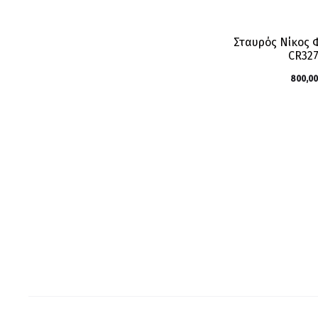
Σταυρός Νίκος
CR32
800,00