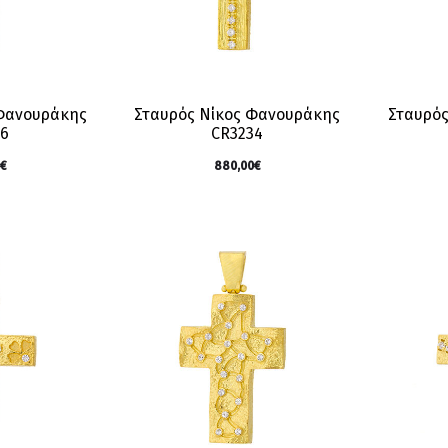
 Φανουράκης
Σταυρός Νίκος Φανουράκης
Σταυρός
16
CR3234
€
880,00
€