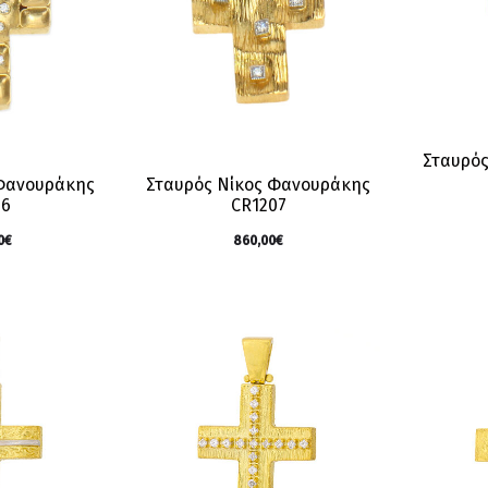
Σταυρός
 Φανουράκης
Σταυρός Νίκος Φανουράκης
06
CR1207
0
€
860,00
€