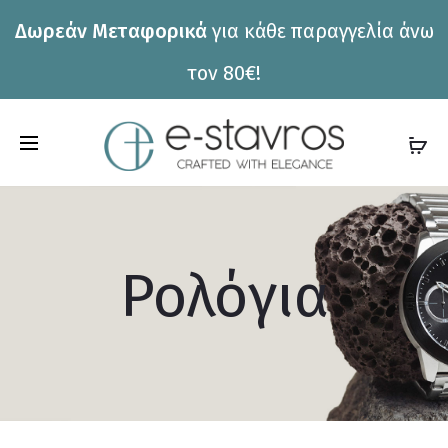
Δωρεάν Μεταφορικά
για κάθε παραγγελία άνω
η
τον 80€!
C
a
r
t
Ρολόγια