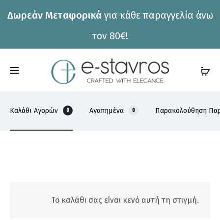
Δωρεάν Μεταφορικά
για κάθε παραγγελία άνω
η
τον 80€!
C
a
r
Καλάθι Αγορών
Αγαπημένα
Παρακολούθηση Παρ
0
0
t
Κ
Το καλάθι σας είναι κενό αυτή τη στιγμή.
α