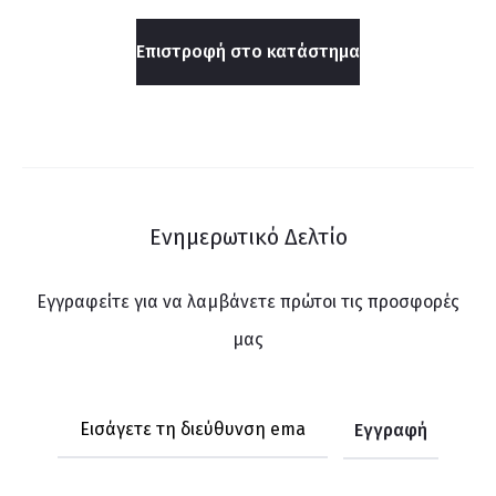
λ
Επιστροφή στο κατάστημα
ά
θ
ι
Α
Ενημερωτικό Δελτίο
γ
Εγγραφείτε για να λαμβάνετε πρώτοι τις προσφορές
ο
μας
ρ
ώ