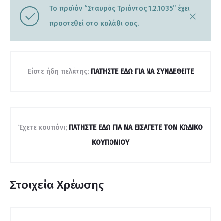
Το προϊόν “Σταυρός Τριάντος 1.2.1035” έχει
C
προστεθεί στο καλάθι σας.
l
o
s
e
Είστε ήδη πελάτης;
ΠΑΤΉΣΤΕ ΕΔΏ ΓΙΑ ΝΑ ΣΥΝΔΕΘΕΊΤΕ
Έχετε κουπόνι;
ΠΑΤΉΣΤΕ ΕΔΏ ΓΙΑ ΝΑ ΕΙΣΆΓΕΤΕ ΤΟΝ ΚΩΔΙΚΌ
ΚΟΥΠΟΝΙΟΎ
Στοιχεία Χρέωσης