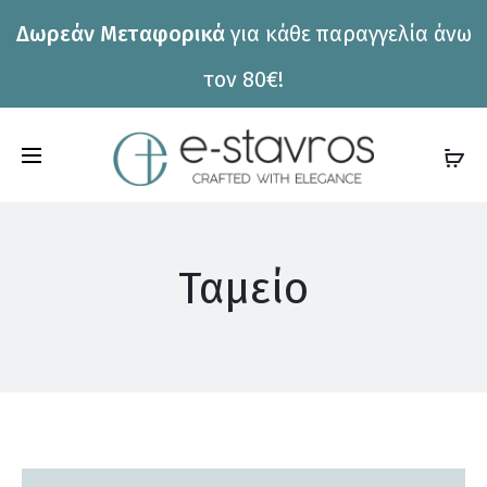
Δωρεάν Μεταφορικά
για κάθε παραγγελία άνω
η
τον 80€!
C
a
r
t
Ταμείο