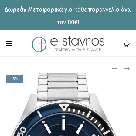
Δωρεάν Μεταφορικά
για κάθε παραγγελία άνω
η
τον 80€!
C
a
r
Pro
ΡΟΛΌΙ
ΡΟΛΌΙ
TOMMY
ΤOMMY
t
15%
HILFIGER
HILFIGER
nav
1791618
1791932