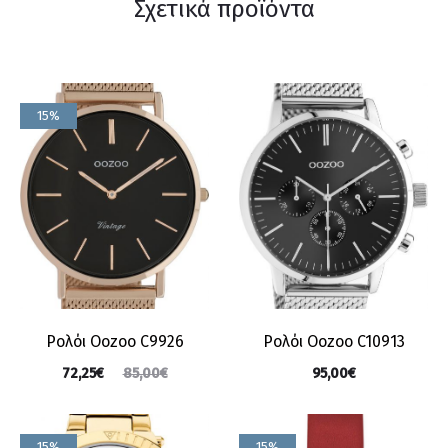
Σχετικά προϊόντα
15%
Ρολόι Oozoo C9926
Ρολόι Oozoo C10913
72,25
€
95,00
€
85,00
€
15%
15%