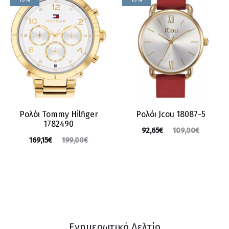
Ρολόι Tommy Hilfiger
Ρολόι Jcou 18087-5
1782490
92,65
€
109,00
€
169,15
€
199,00
€
Ενημερωτικό Δελτίο