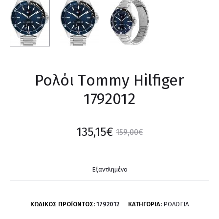
Ρολόι Τommy Hilfiger
1792012
135,15
€
159,00
€
Εξαντλημένο
ΚΩΔΙΚΌΣ ΠΡΟΪΌΝΤΟΣ:
1792012
ΚΑΤΗΓΟΡΊΑ:
ΡΟΛΌΓΙΑ