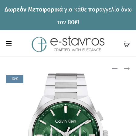
Δωρεάν Μεταφορικά
για κάθε παραγγελία άνω
η
τον 80€!
C
a
r
Pro
ΡΟΛΌΙ
ΡΟΛΌΙ
CALVIN
CALVIN
t
10%
KLEIN
KLEIN
nav
25200443
25200459