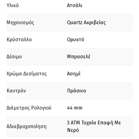
Υλικό
Ατσάλι
Μηχανισμός
Quartz Ακριβείας
Κρύσταλλο
Ορυκτό
Δέσιμο
Μπρασελέ
Χρώμα Δεσίματος
Ασημί
Καντράν
Πράσινο
Διάμετρος Ρολογιού
44 mm
3 ΑΤΜ Τυχαία Επαφή Με
Αδιαβροχοποίηση
Νερό