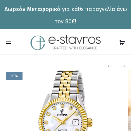
Δωρεάν Μεταφορικά
για κάθε παραγγελία άνω
η
τον 80€!
C
a
r
Pro
ΡΟΛΌΙ
ΡΟΛΌΙ
FESTINA
TOMMY
t
10%
F16790/A
HILFIGER
nav
1782746