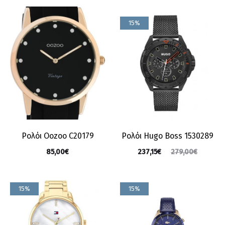
15%
Ρολόι Oozoo C20179
Ρολόι Hugo Boss 1530289
85,00
€
237,15
€
279,00
€
15%
15%