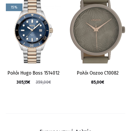
15%
Ρολόι Hugo Boss 1514012
Ρολόι Oozoo C10082
305,15
€
85,00
€
359,00
€