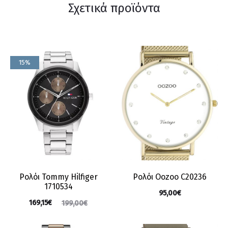
Σχετικά προϊόντα
15%
Ρολόι Tommy Hilfiger
Ρολόι Oozoo C20236
1710534
95,00
€
169,15
€
199,00
€