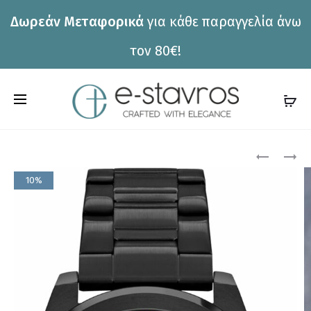
Δωρεάν Μεταφορικά
για κάθε παραγγελία άνω
η
τον 80€!
C
a
r
Pro
ΡΟΛΌΙ
ΡΟΛΌΙ
TOMMY
TOMMY
t
10%
HILFIGER
HILFIGER
nav
1782785
1782758