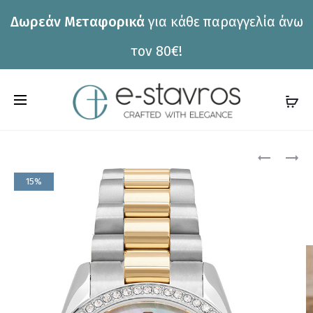
Δωρεάν Μεταφορικά
για κάθε παραγγελία άνω
η
τον 80€!
C
a
r
Pro
ΡΟΛΌΙ
ΡΟΛΌΙ
JCOU
JCOU
t
15%
JU19036-
JU19051-
nav
3
1