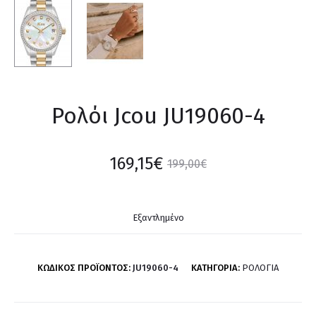
Ρολόι Jcou JU19060-4
169,15
€
199,00
€
Εξαντλημένο
ΚΩΔΙΚΌΣ ΠΡΟΪΌΝΤΟΣ:
JU19060-4
ΚΑΤΗΓΟΡΊΑ:
ΡΟΛΌΓΙΑ