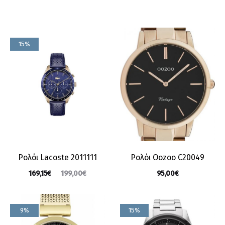
15%
Ρολόι Lacoste 2011111
Ρολόι Oozoo C20049
169,15
€
95,00
€
199,00
€
9%
15%