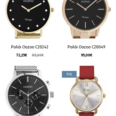
Ρολόι Oozoo C20242
Ρολόι Oozoo C20049
72,25
€
95,00
€
85,00
€
15%