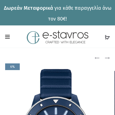
Δωρεάν Μεταφορικά
για κάθε παραγγελία άνω
η
τον 80€!
C
a
r
Pro
ΡΟΛΌΙ
ΡΟΛΌΙ
LACOSTE
LACOSTE
t
6%
2011451
2011412
nav