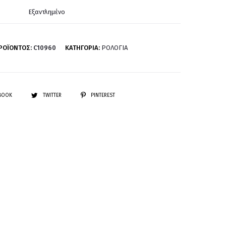
Εξαντλημένο
ΡΟΪΌΝΤΟΣ:
C10960
ΚΑΤΗΓΟΡΊΑ:
ΡΟΛΌΓΙΑ
EBOOK
TWITTER
PINTEREST