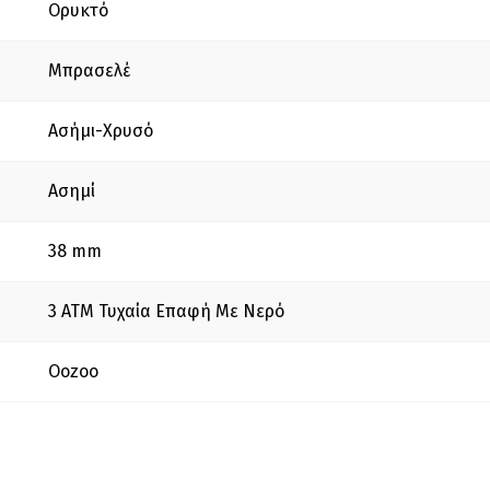
Ορυκτό
Μπρασελέ
Ασήμι-Χρυσό
Ασημί
38 mm
3 ΑΤΜ Τυχαία Επαφή Με Νερό
Oozoo