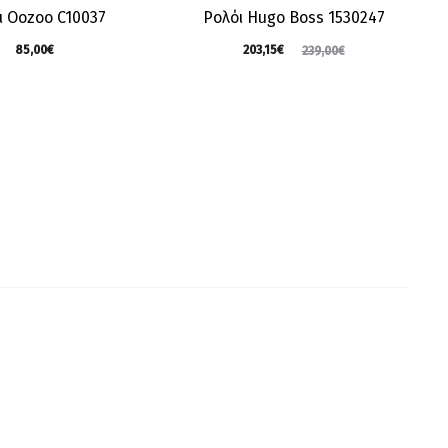
ι Oozoo C10037
Ρολόι Hugo Boss 1530247
85,00
€
203,15
€
239,00
€