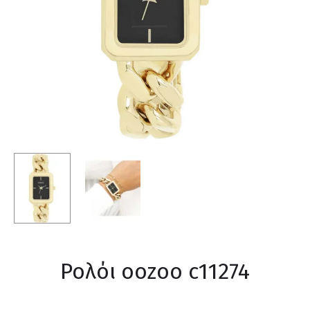
Ρολόι oozoo c11274