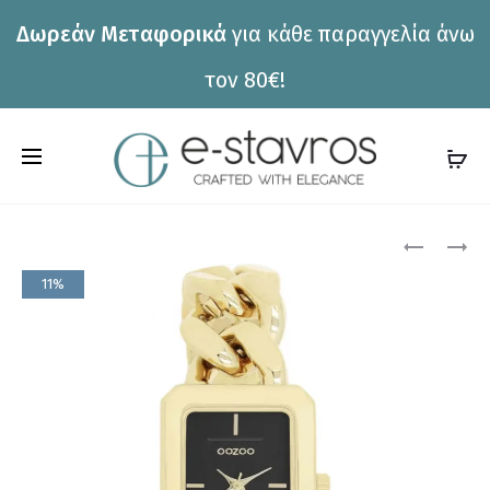
Δωρεάν Μεταφορικά
για κάθε παραγγελία άνω
η
τον 80€!
C
a
r
Pro
ΡΟΛΌΙ
ΡΟΛΌΙ
HUGO
OOZOO
t
11%
BOSS
C11272
nav
1502702