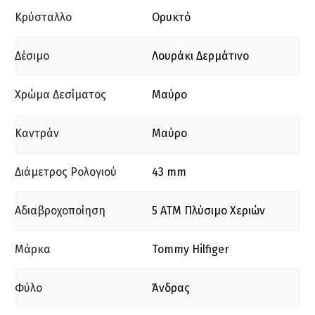
Κρύσταλλο
Ορυκτό
Δέσιμο
Λουράκι Δερμάτινο
Χρώμα Δεσίματος
Μαύρο
Καντράν
Μαύρο
Διάμετρος Ρολογιού
43 mm
Αδιαβροχοποίηση
5 ΑΤΜ Πλύσιμο Χεριών
Μάρκα
Tommy Hilfiger
Φύλο
Άνδρας