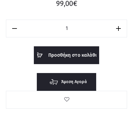
99,00
€
Ρολόι
Tmmy
Hilfiger
1710668
Προσθήκη στο καλάθι
ποσότητα
Άμεση Αγορά