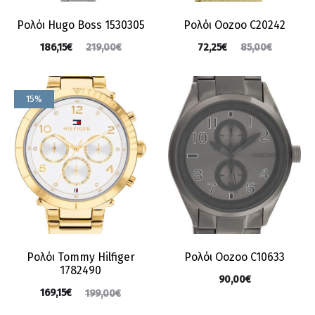
Ρολόι Hugo Boss 1530305
Ρολόι Oozoo C20242
186,15
€
72,25
€
219,00
€
85,00
€
15%
Ρολόι Tommy Hilfiger
Ρολόι Oozoo C10633
1782490
90,00
€
169,15
€
199,00
€