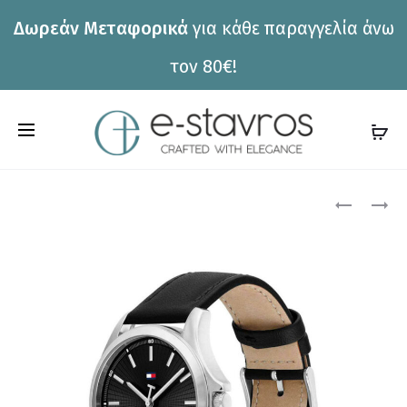
Δωρεάν Μεταφορικά
για κάθε παραγγελία άνω
η
τον 80€!
C
a
r
Pro
ΡΟΛΌΙ
ΡΟΛΌΙ
CALVIN
JCOU
t
KLEIN
JU19080-
nav
25100099
3