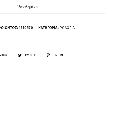
Εξαντλημένο
ΡΟΪΌΝΤΟΣ:
1710570
ΚΑΤΗΓΟΡΊΑ:
ΡΟΛΌΓΙΑ
EBOOK
TWITTER
PINTEREST