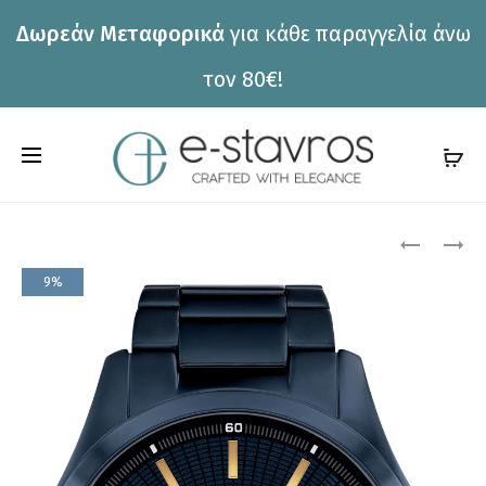
Δωρεάν Μεταφορικά
για κάθε παραγγελία άνω
η
τον 80€!
C
a
r
Pro
ΡΟΛΌΙ
ΡΟΛΌΙ
CALVIN
TOMMY
t
9%
KLEIN
HILFIGER
nav
25200466
1782832