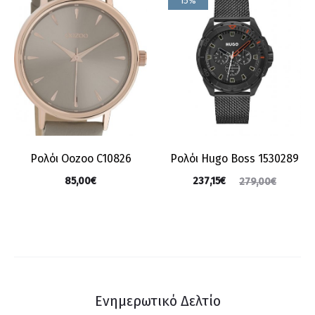
15%
Ρολόι Oozoo C10826
Ρολόι Hugo Boss 1530289
85,00
€
237,15
€
279,00
€
Ενημερωτικό Δελτίο