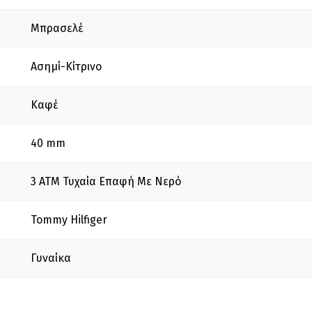
Μπρασελέ
Ασημί-Κίτρινο
Καφέ
40 mm
3 ΑΤΜ Τυχαία Επαφή Με Νερό
Tommy Hilfiger
Γυναίκα