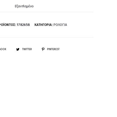
Εξαντλημένο
ΡΟΪΌΝΤΟΣ:
1782658
ΚΑΤΗΓΟΡΊΑ:
ΡΟΛΌΓΙΑ
EBOOK
TWITTER
PINTEREST