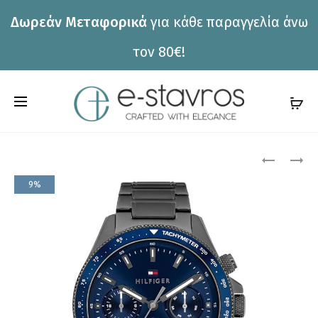
Δωρεάν Μεταφορικά
για κάθε παραγγελία άνω
η
τον 80€!
C
a
r
Pro
ΡΟΛΌΙ
ΡΟΛΌΙ
TOMMY
TOMMY
t
9%
HILFIGER
HILFIGER
nav
1792202
1792228