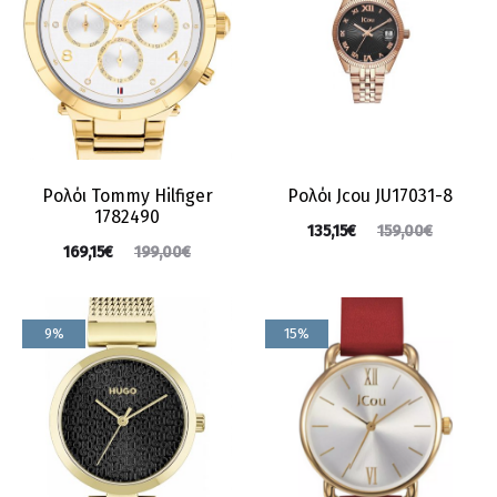
Ρολόι Tommy Hilfiger
Ρολόι Jcou JU17031-8
1782490
135,15
€
159,00
€
169,15
€
199,00
€
9%
15%