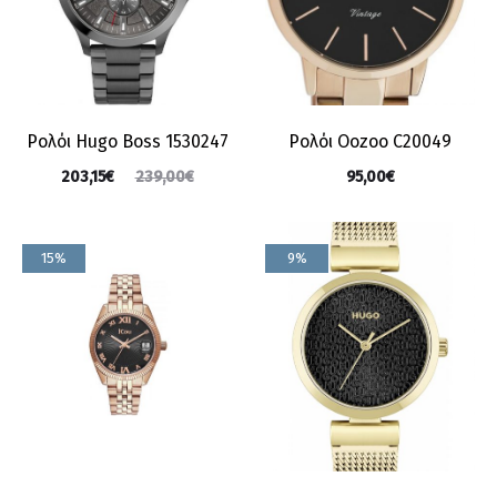
Ρολόι Hugo Boss 1530247
Ρολόι Oozoo C20049
203,15
€
95,00
€
239,00
€
15%
9%