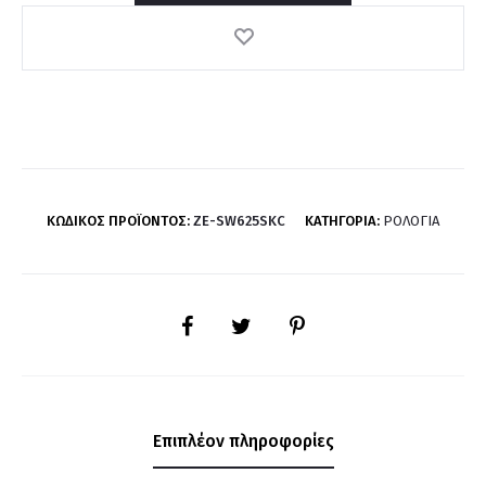
ΚΩΔΙΚΌΣ ΠΡΟΪΌΝΤΟΣ:
ZE-SW625SKC
ΚΑΤΗΓΟΡΊΑ:
ΡΟΛΌΓΙΑ
SHARE
Επιπλέον πληροφορίες