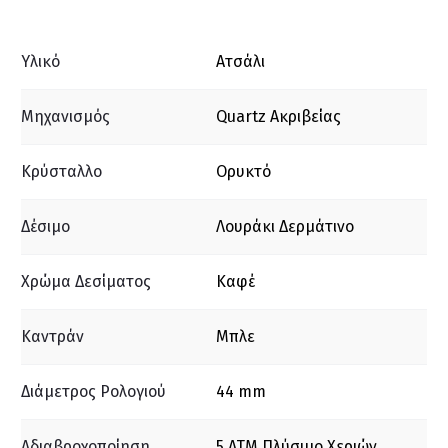
Υλικό
Ατσάλι
Μηχανισμός
Quartz Ακριβείας
Κρύσταλλο
Ορυκτό
Δέσιμο
Λουράκι Δερμάτινο
Χρώμα Δεσίματος
Καφέ
Καντράν
Μπλε
Διάμετρος Ρολογιού
44 mm
Αδιαβροχοποίηση
5 ΑΤΜ Πλύσιμο Χεριών