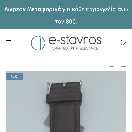
Δωρεάν Μεταφορικά
για κάθε παραγγελία άνω
η
τον 80€!
C
a
r
Pro
ΡΟΛΌΙ
ΡΟΛΌΙ
VISETTI
VISETTI
t
15%
PE-
TB-
nav
SW693BB
SW624RB