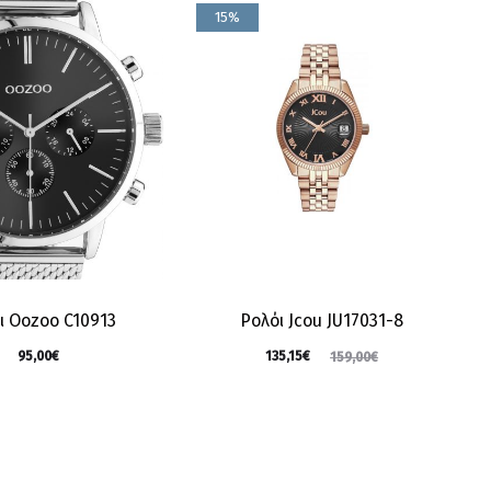
15%
ι Oozoo C10913
Ρολόι Jcou JU17031-8
95,00
€
135,15
€
159,00
€