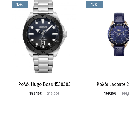
15%
15%
Ρολόι Hugo Boss 1530305
Ρολόι Lacoste 2
186,15
€
169,15
€
219,00
€
199,