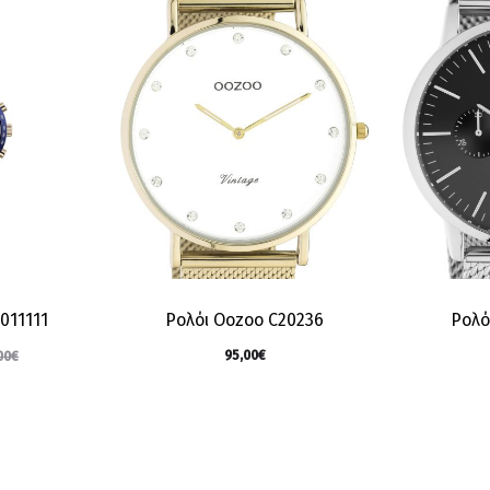
011111
Ρολόι Oozoo C20236
Ρολό
95,00
€
00
€