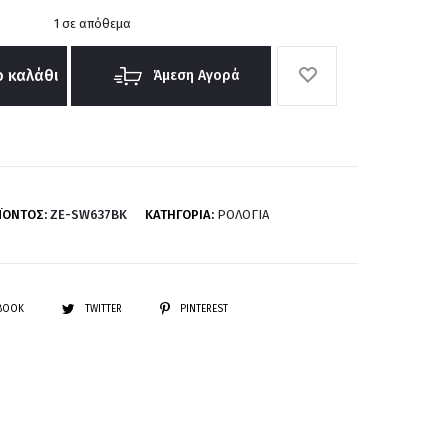
1 σε απόθεμα
 καλάθι
Άμεση Αγορά
ΪΌΝΤΟΣ:
ZE-SW637BK
ΚΑΤΗΓΟΡΊΑ:
ΡΟΛΌΓΙΑ
EBOOK
TWITTER
PINTEREST