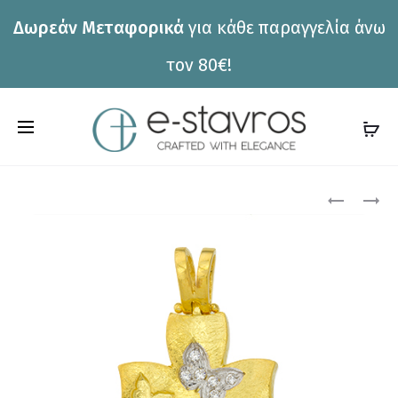
Δωρεάν Μεταφορικά
για κάθε παραγγελία άνω
η
τον 80€!
C
a
r
Pro
ΣΤΑΥΡΌΣ
ΣΤΑΥΡΌΣ
ΝΊΚΟΣ
ΝΊΚΟΣ
t
ΦΑΝΟΥΡΆ
ΦΑΝΟΥΡΆ
nav
CR1206
CR1080