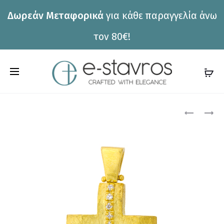
Δωρεάν Μεταφορικά
για κάθε παραγγελία άνω
η
τον 80€!
C
a
r
Pro
ΣΤΑΥΡΌΣ
ΣΤΑΥΡΌΣ
ΝΊΚΟΣ
ΝΊΚΟΣ
t
ΦΑΝΟΥΡΆ
ΦΑΝΟΥΡΆ
nav
CR3279
CR3511