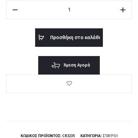
Σταυρός
Νίκος
Φανουράκης
CR3235
Προσθήκη στο καλάθι
ποσότητα
Άμεση Αγορά
ΚΩΔΙΚΌΣ ΠΡΟΪΌΝΤΟΣ:
CR3235
ΚΑΤΗΓΟΡΊΑ:
ΣΤΑΥΡΟΊ