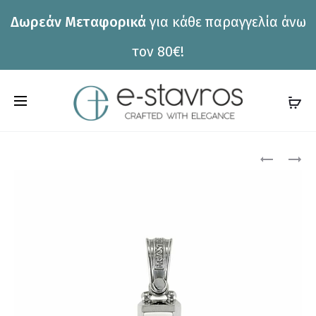
Δωρεάν Μεταφορικά
για κάθε παραγγελία άνω
η
τον 80€!
C
a
r
Pro
ΣΤΑΥΡΌΣ
ΣΤΑΥΡΌΣ
ΤΡΙΆΝΤΟΣ
ΤΡΙΆΝΤΟΣ
t
1.7.1022
1.1.1009
nav