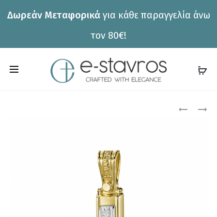
Δωρεάν Μεταφορικά
για κάθε παραγγελία άνω
η
τον 80€!
C
a
r
Pro
ΣΤΑΥΡΌΣ
ΣΤΑΥΡΌΣ
ΤΡΙΆΝΤΟΣ
ΤΡΙΆΝΤΟΣ
t
1.2.1039
1.1.1309
nav