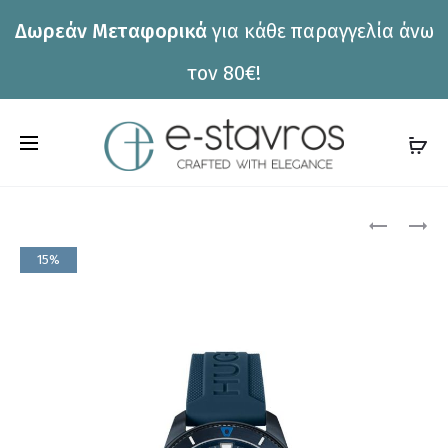
Δωρεάν Μεταφορικά
για κάθε παραγγελία άνω
η
τον 80€!
C
a
r
Pro
ΡΟΛΌΙ
ΡΟΛΌΙ
TOMMY
LACOSTE
t
15%
HILFIGER
2011079
nav
1791982